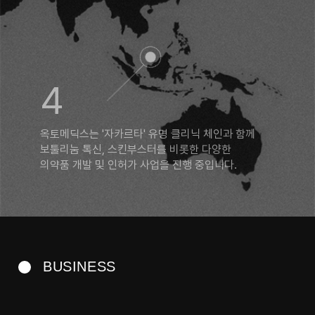
4
옥토메딕스는 '자카르타' 유명 클리닉 체인과 함께
보툴리눔 톡신, 스킨부스터를 비롯한 다양한
의약품 개발 및 인허가 사업을 진행 중입니다.
B
U
S
I
N
E
S
S