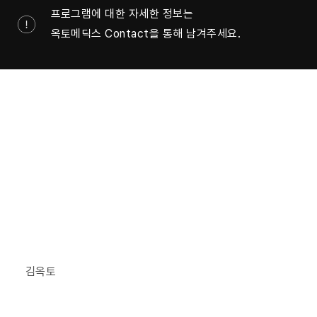
프로그램에 대한 자세한 정보는
옥토메딕스 Contact을 통해 남겨주세요.
C
O
N
T
A
C
T
U
S
아래 양식을 작성해 주시면 저희 팀이
가능한 빨리 연락드리겠습니다.
*Name
*Company Name