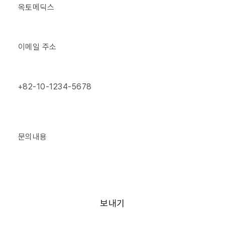
*Email
*Phone
*Message
보내기