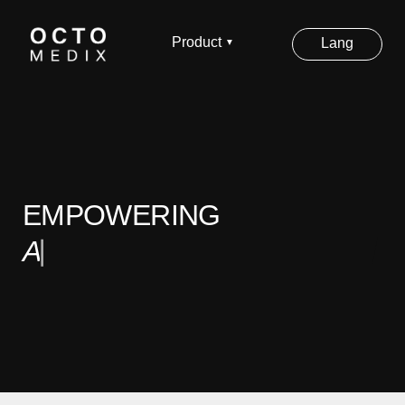
Product
Lang
▼
EMPOWERING
AESTHETICS GLOBALLY